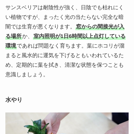
サンスベリアは耐陰性が強く、日陰でも枯れにく
い植物ですが、まったく光の当たらない完全な暗
闇では生育が悪くなります。
窓からの間接光が入
る場所
か、
室内照明が1日6時間以上点灯している
環境
であれば問題なく育ちます。葉にホコリが溜
まると風水的に運気を下げるともいわれているた
め、定期的に葉を拭き、清潔な状態を保つことも
意識しましょう。
水やり